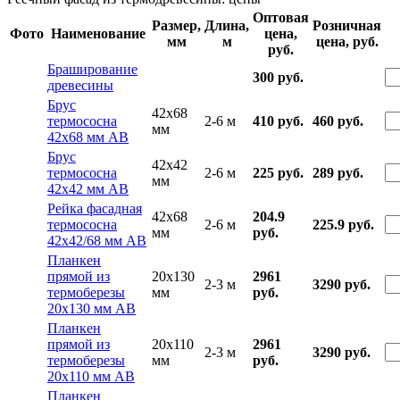
Оптовая
Размер,
Длина,
Розничная
Фото
Наименование
цена,
мм
м
цена, руб.
руб.
Браширование
300 руб.
древесины
Брус
42x68
термососна
2-6 м
410 руб.
460 руб.
мм
42х68 мм АВ
Брус
42x42
термососна
2-6 м
225 руб.
289 руб.
мм
42х42 мм АВ
Рейка фасадная
42x68
204.9
термососна
2-6 м
225.9 руб.
мм
руб.
42х42/68 мм АВ
Планкен
прямой из
20x130
2961
2-3 м
3290 руб.
термоберезы
мм
руб.
20х130 мм АВ
Планкен
прямой из
20x110
2961
2-3 м
3290 руб.
термоберезы
мм
руб.
20х110 мм АВ
Планкен