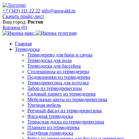
+7 (343) 311 22 22
info@auswald.ru
Скачать прайс-лист
Ваш город:
Ростов
Корзина
(0)
Главная
Термодоска
Термодерево для бани и сауны
Термодоска для пола
Термодоска для бассейна
Столешницы из термодерева
Подоконники из термодерева
Термодревесина для потолка
Забор из термодревесины
Садовый паркет из термодерева
Мебельные щиты из термодревесины
Уличная мебель
Реечный фасад из термодревесины
Фасадная термодоска
Террасная доска из термодревесины
Планкен из термодерева
Палубная термодоска
Рейка из термодерева для фасада и интерьера