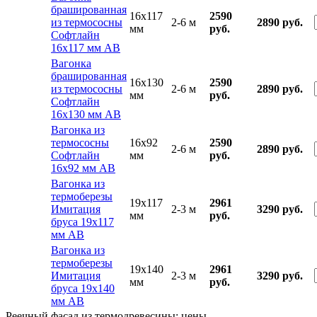
брашированная
16x117
2590
из термососны
2-6 м
2890 руб.
мм
руб.
Софтлайн
16х117 мм АВ
Вагонка
брашированная
16x130
2590
из термососны
2-6 м
2890 руб.
мм
руб.
Софтлайн
16х130 мм АВ
Вагонка из
термососны
16x92
2590
2-6 м
2890 руб.
Софтлайн
мм
руб.
16х92 мм АВ
Вагонка из
термоберезы
19x117
2961
Имитация
2-3 м
3290 руб.
мм
руб.
бруса 19х117
мм АВ
Вагонка из
термоберезы
19x140
2961
Имитация
2-3 м
3290 руб.
мм
руб.
бруса 19х140
мм АВ
Реечный фасад из термодревесины: цены