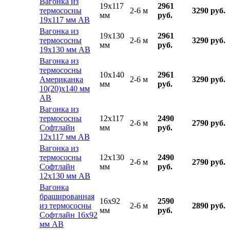
Вагонка из
19x117
2961
термососны
2-6 м
3290 руб.
мм
руб.
19х117 мм АВ
Вагонка из
19x130
2961
термососны
2-6 м
3290 руб.
мм
руб.
19х130 мм АВ
Вагонка из
термососны
10x140
2961
Американка
2-6 м
3290 руб.
мм
руб.
10(20)х140 мм
АВ
Вагонка из
термососны
12x117
2490
2-6 м
2790 руб.
Софтлайн
мм
руб.
12х117 мм АВ
Вагонка из
термососны
12x130
2490
2-6 м
2790 руб.
Софтлайн
мм
руб.
12х130 мм АВ
Вагонка
брашированная
16x92
2590
из термососны
2-6 м
2890 руб.
мм
руб.
Софтлайн 16х92
мм АВ