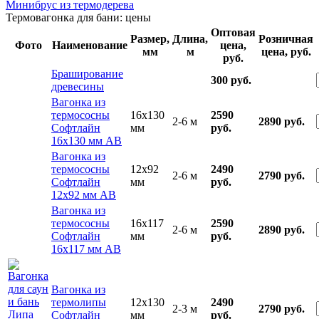
Минибрус из термодерева
Термовагонка для бани: цены
Оптовая
Размер,
Длина,
Розничная
Фото
Наименование
цена,
мм
м
цена, руб.
руб.
Браширование
300 руб.
древесины
Вагонка из
термососны
16x130
2590
2-6 м
2890 руб.
Софтлайн
мм
руб.
16х130 мм АВ
Вагонка из
термососны
12x92
2490
2-6 м
2790 руб.
Софтлайн
мм
руб.
12х92 мм АВ
Вагонка из
термососны
16x117
2590
2-6 м
2890 руб.
Софтлайн
мм
руб.
16х117 мм АВ
Вагонка из
термолипы
12x130
2490
2-3 м
2790 руб.
Софтлайн
мм
руб.