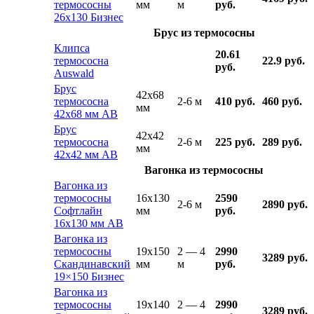
термососны
мм
м
руб.
26х130 Бизнес
Брус из термососны
Клипса
20.61
термососна
22.9 руб.
руб.
Auswald
Брус
42x68
термососна
2-6 м
410 руб.
460 руб.
мм
42х68 мм АВ
Брус
42x42
термососна
2-6 м
225 руб.
289 руб.
мм
42х42 мм АВ
Вагонка из термососны
Вагонка из
термососны
16x130
2590
2-6 м
2890 руб.
Софтлайн
мм
руб.
16х130 мм АВ
Вагонка из
термососны
19x150
2 — 4
2990
3289 руб.
Скандинавский
мм
м
руб.
19×150 Бизнес
Вагонка из
термососны
19x140
2 — 4
2990
3289 руб.