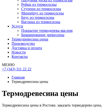
Палубная доска из термососны
Рейки из термососны
Ступени из термососны
Минибрус из термососны
Брус из термососны
Вагонка из термососны
Услуги
Покрытие термодерева маслом
Браширование древесины
Термодревесина цены
Производство
Доставка и оплата
Новости
Контакты
МЕНЮ
+7 (343) 311 22 22
Главная
Термодревесина цены
Термодревесина цены
Термодревесина цены в Ростове, заказать термодерево цена,