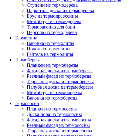
Ступени из термодерева
Паркетная доска из термодерева
Брус из термодревесины
Минибрус из термодерева
Термовагонка для бани
Пергола из термодерева
Термолипа
Вагонка из термолипы
Полок из термолипы
Галтель из термолипы
Термобереза
Планкен из термоберезы
Фасадная доска из термоберезы
Реечный фасад из термоберезы
Террасная доска из термоберезы
Палубная доска из термоберезы
Минибрус из термоберезы
Вагонка из термоберезы
Термососна
Планкен из термососны
Доска пола из термососны
Фасадная доска из термососны
Реечный фасад из термососны
Террасная доска из термососны