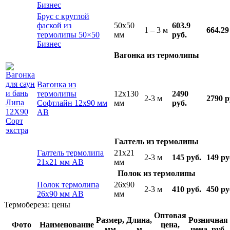
Бизнес
Брус с круглой
фаской из
50x50
603.9
1 – 3 м
664.29
термолипы 50×50
мм
руб.
Бизнес
Вагонка из термолипы
Вагонка из
термолипы
12x130
2490
2-3 м
2790 р
Софтлайн 12х90 мм
мм
руб.
АВ
Галтель из термолипы
Галтель термолипа
21x21
2-3 м
145 руб.
149 ру
21х21 мм АВ
мм
Полок из термолипы
Полок термолипа
26x90
2-3 м
410 руб.
450 ру
26х90 мм АВ
мм
Термобереза: цены
Оптовая
Размер,
Длина,
Розничная
Фото
Наименование
цена,
мм
м
цена, руб.