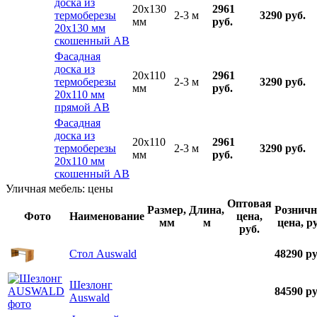
доска из
20x130
2961
термоберезы
2-3 м
3290 руб.
мм
руб.
20х130 мм
скошенный АВ
Фасадная
доска из
20x110
2961
термоберезы
2-3 м
3290 руб.
мм
руб.
20х110 мм
прямой АВ
Фасадная
доска из
20x110
2961
термоберезы
2-3 м
3290 руб.
мм
руб.
20х110 мм
скошенный АВ
Уличная мебель: цены
Оптовая
Размер,
Длина,
Розничн
Фото
Наименование
цена,
мм
м
цена, ру
руб.
Стол Auswald
48290 ру
Шезлонг
84590 ру
Auswald