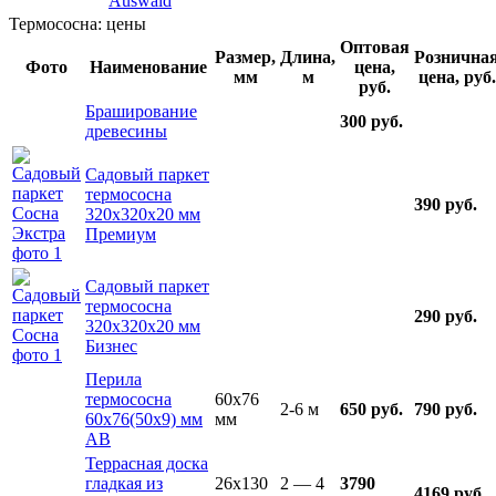
Auswald
Термососна: цены
Оптовая
Размер,
Длина,
Рознична
Фото
Наименование
цена,
мм
м
цена, руб.
руб.
Браширование
300 руб.
древесины
Садовый паркет
термососна
390 руб.
320х320х20 мм
Премиум
Садовый паркет
термососна
290 руб.
320х320х20 мм
Бизнес
Перила
термососна
60x76
2-6 м
650 руб.
790 руб.
60х76(50х9) мм
мм
АВ
Террасная доска
гладкая из
26x130
2 — 4
3790
4169 руб.