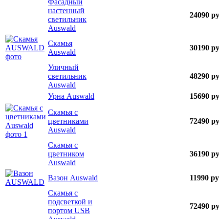
Фасадный
настенный
24090 ру
светильник
Auswald
Скамья
30190 ру
Auswald
Уличный
светильник
48290 ру
Auswald
Урна Auswald
15690 ру
Скамья с
цветниками
72490 ру
Auswald
Скамья с
цветником
36190 ру
Auswald
Вазон Auswald
11990 ру
Скамья с
подсветкой и
72490 ру
портом USB