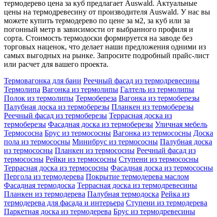
термодерево цена за куб предлагает Auswald. Актуальные
цены на термодревесину от производителя Auswald. У нас вы
можете купить термодерево по цене за м2, за куб или за
погонный метр в зависимости от выбранного профиля и
сорта. Стоимость термодоски формируется на заводе без
торговых наценок, что делает наши предложения одними из
самых выгодных на рынке. Запросите подробный прайс-лист
или расчет для вашего проекта.
Термовагонка для бани
Реечный фасад из термодревесины
Термолипа
Вагонка из термолипы
Галтель из термолипы
Полок из термолипы
Термобереза
Вагонка из термоберезы
Палубная доска из термоберезы
Планкен из термоберезы
Реечный фасад из термоберезы
Террасная доска из
термоберезы
Фасадная доска из термоберезы
Уличная мебель
Термососна
Брус из термососны
Вагонка из термососны
Доска
пола из термососны
Минибрус из термососны
Палубная доска
из термососны
Планкен из термососны
Реечный фасад из
термососны
Рейки из термососны
Ступени из термососны
Террасная доска из термососны
Фасадная доска из термососны
Пергола из термодерева
Покрытие термодерева маслом
Фасадная термодоска
Террасная доска из термодревесины
Планкен из термодерева
Палубная термодоска
Рейка из
термодерева для фасада и интерьера
Ступени из термодерева
Паркетная доска из термодерева
Брус из термодревесины