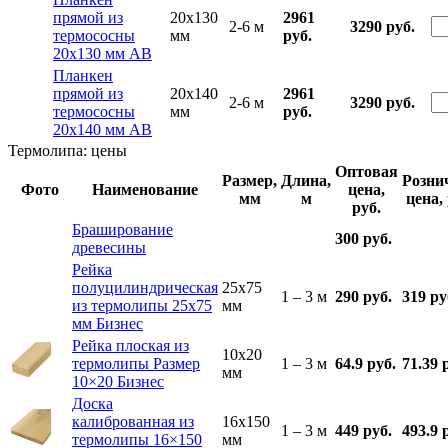
прямой из
20x130
2961
2-6 м
3290 руб.
термососны
мм
руб.
20х130 мм АВ
Планкен
прямой из
20x140
2961
2-6 м
3290 руб.
термососны
мм
руб.
20х140 мм АВ
Термолипа: цены
Оптовая
Размер,
Длина,
Розни
Фото
Наименование
цена,
мм
м
цена, 
руб.
Браширование
300 руб.
древесины
Рейка
полуцилиндрическая
25x75
1 – 3 м
290 руб.
319 ру
из термолипы 25х75
мм
мм Бизнес
Рейка плоская из
10x20
термолипы Размер
1 – 3 м
64.9 руб.
71.39 
мм
10×20 Бизнес
Доска
калиброванная из
16x150
1 – 3 м
449 руб.
493.9 
термолипы 16×150
мм