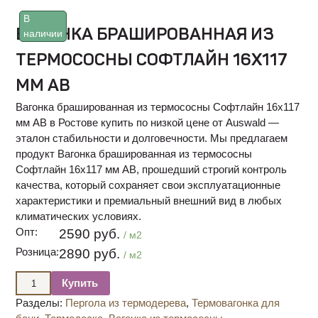
В
ВАГОНКА БРАШИРОВАННАЯ ИЗ
наличии
ТЕРМОСОСНЫ СОФТЛАЙН 16Х117
ММ АВ
Вагонка брашированная из термососны Софтлайн 16х117
мм АВ в Ростове купить по низкой цене от Auswald —
эталон стабильности и долговечности. Мы предлагаем
продукт Вагонка брашированная из термососны
Софтлайн 16х117 мм АВ, прошедший строгий контроль
качества, который сохраняет свои эксплуатационные
характеристики и премиальный внешний вид в любых
климатических условиях.
Опт:
2590 руб.
/ м2
Розница:
2890 руб.
/ м2
Купить
Разделы:
Пергола из термодерева
,
Термовагонка для