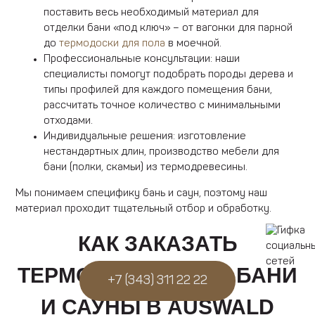
поставить весь необходимый материал для
отделки бани «под ключ» – от вагонки для парной
до
термодоски для пола
в моечной.
Профессиональные консультации: наши
специалисты помогут подобрать породы дерева и
типы профилей для каждого помещения бани,
рассчитать точное количество с минимальными
отходами.
Индивидуальные решения: изготовление
нестандартных длин, производство мебели для
бани (полки, скамьи) из термодревесины.
Мы понимаем специфику бань и саун, поэтому наш
материал проходит тщательный отбор и обработку.
КАК ЗАКАЗАТЬ
ТЕРМОДЕРЕВО ДЛЯ БАНИ
+7 (343) 311 22 22
И САУНЫ В AUSWALD