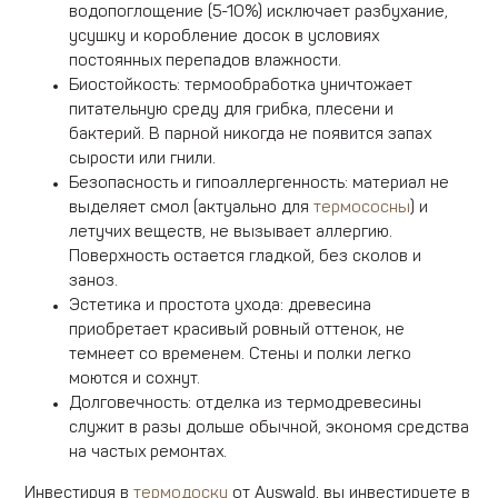
водопоглощение (5-10%) исключает разбухание,
усушку и коробление досок в условиях
постоянных перепадов влажности.
Биостойкость: термообработка уничтожает
питательную среду для грибка, плесени и
бактерий. В парной никогда не появится запах
сырости или гнили.
Безопасность и гипоаллергенность: материал не
выделяет смол (актуально для
термососны
) и
летучих веществ, не вызывает аллергию.
Поверхность остается гладкой, без сколов и
заноз.
Эстетика и простота ухода: древесина
приобретает красивый ровный оттенок, не
темнеет со временем. Стены и полки легко
моются и сохнут.
Долговечность: отделка из термодревесины
служит в разы дольше обычной, экономя средства
на частых ремонтах.
Инвестируя в
термодоску
от Auswald, вы инвестируете в